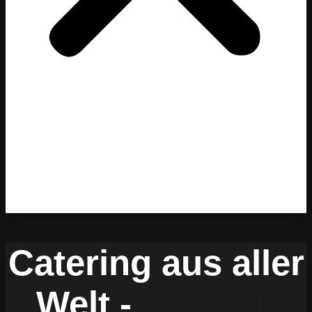
Home
News
Catering
Dekoration
Mittagsmenü
Kontakt
Catering aus aller
Welt -
deutsch